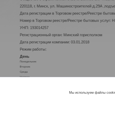
220118, г. Минск, ул. Машиностроителей д.29А ,подъ
Дата регистрации в Торговом реестре/Реестре бытов
Номер в Торговом реестре/Реестре бытовых услуг: 
УНП: 193014257
Регистрационный орган: Минский горисполком
Дата регистрации компании: 03.01.2018
Режим работы:
День
Понедельник
Вторник
Среда
Четверг
Пятница
Суббота
Мы используем файлы cookie
Воскресенье