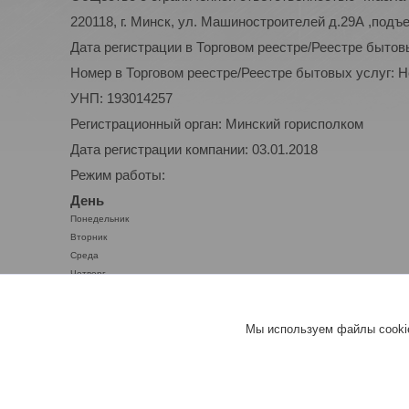
220118, г. Минск, ул. Машиностроителей д.29А ,подъ
Дата регистрации в Торговом реестре/Реестре бытов
Номер в Торговом реестре/Реестре бытовых услуг: 
УНП: 193014257
Регистрационный орган: Минский горисполком
Дата регистрации компании: 03.01.2018
Режим работы:
День
Понедельник
Вторник
Среда
Четверг
Пятница
Суббота
Мы используем файлы cookie
Воскресенье