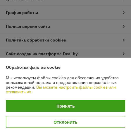
График работы
Полная версия сайта
Политика обработки cookies
Сайт создан на платформе Deal.by
Обработка файлов cookie
Информация для покупателя
Мы используем файлы cookies для обеспечения удобства
Юридическое лицо:
Общество с ограниченной ответственностью
пользователей портала и предоставления персональных
"Масла и Фильтры".
рекомендаций.
Вы можете настроить файлы cookies или
220118, г. Минск, ул. Машиностроителей д.29А ,подъезд №1, каб.16
отключить их.
Регистрационный номер ЕГР: 193014257
Принять
УНП: 193014257
Регистрационный орган: Минский горисполком
Отклонить
Дата регистрации компании: 03.01.2018