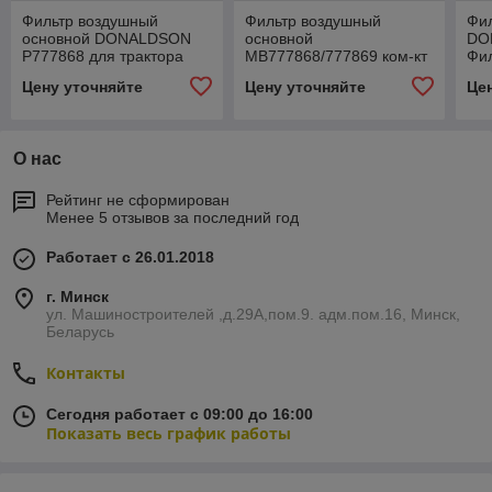
Фильтр воздушный
Фильтр воздушный
Фи
основной DONALDSON
основной
DO
P777868 для трактора
MB777868/777869 ком-кт
Фил
МТЗ 2822ДЦ, 3022ДЦ
для трактора МТЗ
МТ
Цену уточняйте
Цену уточняйте
Це
(DEUTZ BF06M 1013FC)
2822ДЦ, 3022ДЦ(DEUTZ
TC
BF06M 1013FC
О нас
Рейтинг не сформирован
Менее 5 отзывов за последний год
Работает с 26.01.2018
г. Минск
ул. Машиностроителей ,д.29А,пом.9. адм.пом.16, Минск,
Беларусь
Контакты
Сегодня работает с 09:00 до 16:00
Показать весь график работы