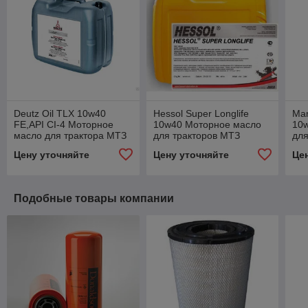
Deutz Oil TLX 10w40
Hessol Super Longlife
Man
FE,API CI-4 Моторное
10w40 Моторное масло
10
масло для трактора МТЗ
для тракторов МТЗ
для
20литров
20литров
ком
Цену уточняйте
Цену уточняйте
Це
Подобные товары компании