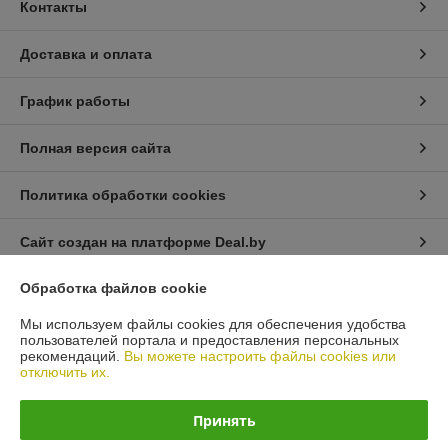
Контакты
Доставка и оплата
График работы
Полная версия сайта
Политика обработки cookies
Сайт создан на платформе Deal.by
Обработка файлов cookie
Информация для покупателя
Мы используем файлы cookies для обеспечения удобства
Юридическое лицо:
Общество с ограниченной ответственностью
пользователей портала и предоставления персональных
"Масла и Фильтры".
рекомендаций.
Вы можете настроить файлы cookies или
220118, г. Минск, ул. Машиностроителей д.29А ,подъезд №1, каб.16
отключить их.
Регистрационный номер ЕГР: 193014257
Принять
УНП: 193014257