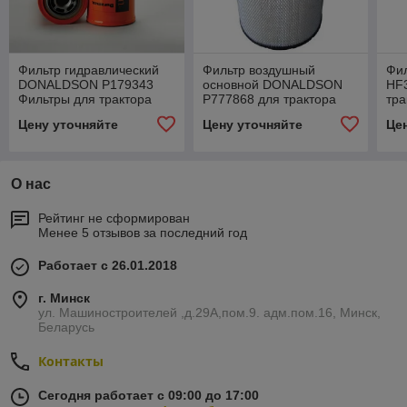
Фильтр гидравлический
Фильтр воздушный
Фил
DONALDSON P179343
основной DONALDSON
HF
Фильтры для трактора
P777868 для трактора
тра
МТЗ 2822ДЦ, 3022ДЦ
МТЗ 2822ДЦ, 3022ДЦ
30
Цену уточняйте
Цену уточняйте
Це
(DEUTZ BF06M 1013FC)
(DEUTZ BF06M 1013FC)
10
О нас
Рейтинг не сформирован
Менее 5 отзывов за последний год
Работает с 26.01.2018
г. Минск
ул. Машиностроителей ,д.29А,пом.9. адм.пом.16, Минск,
Беларусь
Контакты
Сегодня работает с 09:00 до 17:00