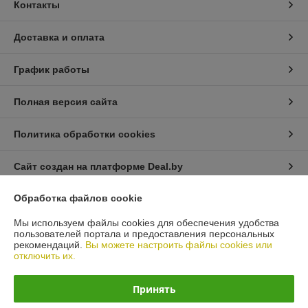
Контакты
Доставка и оплата
График работы
Полная версия сайта
Политика обработки cookies
Сайт создан на платформе Deal.by
Обработка файлов cookie
Информация для покупателя
Мы используем файлы cookies для обеспечения удобства
Юридическое лицо:
Общество с ограниченной ответственностью
пользователей портала и предоставления персональных
"Масла и Фильтры".
рекомендаций.
Вы можете настроить файлы cookies или
220118, г. Минск, ул. Машиностроителей д.29А ,подъезд №1, каб.16
отключить их.
Регистрационный номер ЕГР: 193014257
Принять
УНП: 193014257