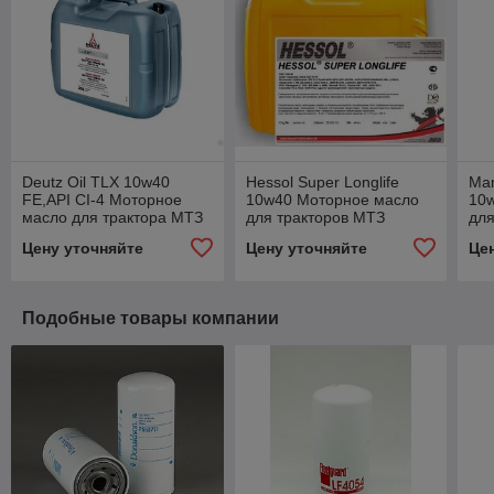
Deutz Oil TLX 10w40
Hessol Super Longlife
Man
FE,API CI-4 Моторное
10w40 Моторное масло
10
масло для трактора МТЗ
для тракторов МТЗ
для
20литров
20литров
ком
Цену уточняйте
Цену уточняйте
Це
Подобные товары компании