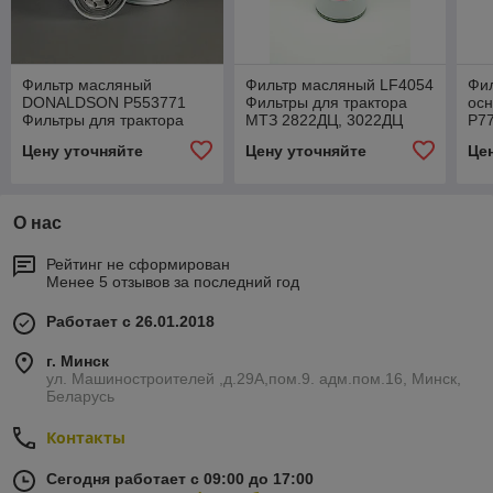
Фильтр масляный
Фильтр масляный LF4054
Фи
DONALDSON P553771
Фильтры для трактора
ос
Фильтры для трактора
МТЗ 2822ДЦ, 3022ДЦ
P77
МТЗ 2822ДЦ, 3022ДЦ
(DEUTZ BF06M 1013FC)
МТ
Цену уточняйте
Цену уточняйте
Це
(DEUTZ BF06M 1013FC)
(D
О нас
Рейтинг не сформирован
Менее 5 отзывов за последний год
Работает с 26.01.2018
г. Минск
ул. Машиностроителей ,д.29А,пом.9. адм.пом.16, Минск,
Беларусь
Контакты
Сегодня работает с 09:00 до 17:00