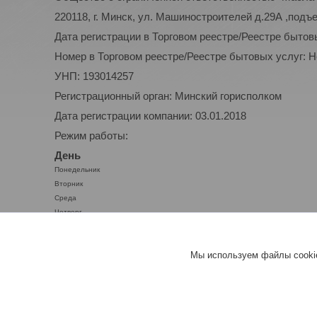
220118, г. Минск, ул. Машиностроителей д.29А ,подъ
Дата регистрации в Торговом реестре/Реестре бытов
Номер в Торговом реестре/Реестре бытовых услуг: 
УНП: 193014257
Регистрационный орган: Минский горисполком
Дата регистрации компании: 03.01.2018
Режим работы:
День
Понедельник
Вторник
Среда
Четверг
Пятница
Суббота
Мы используем файлы cookie
Воскресенье