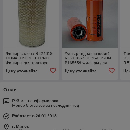
Фильтр салона RE24619
Фильтр гидравлический
Фи
DONALDSON P611440
RE210857 DONALDSON
RE
Фильтры для трактора
P165659 Фильтры для
RE
John Deere 8430
трактора John Deere 8430
(ко
Цену уточняйте
Цену уточняйте
Це
тр
85
О нас
Рейтинг не сформирован
Менее 5 отзывов за последний год
Работает с 26.01.2018
г. Минск