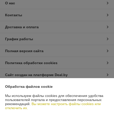
О нас
Контакты
Доставка и оплата
График работы
Полная версия сайта
Политика обработки cookies
Сайт создан на платформе Deal.by
Обработка файлов cookie
Информация для покупателя
Мы используем файлы cookies для обеспечения удобства
Юридическое лицо:
Общество с ограниченной ответственностью
пользователей портала и предоставления персональных
"Масла и Фильтры".
рекомендаций.
Вы можете настроить файлы cookies или
220118, г. Минск, ул. Машиностроителей д.29А ,подъезд №1, каб.16
отключить их.