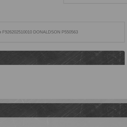
еля F926202510010 DONALDSON P550563