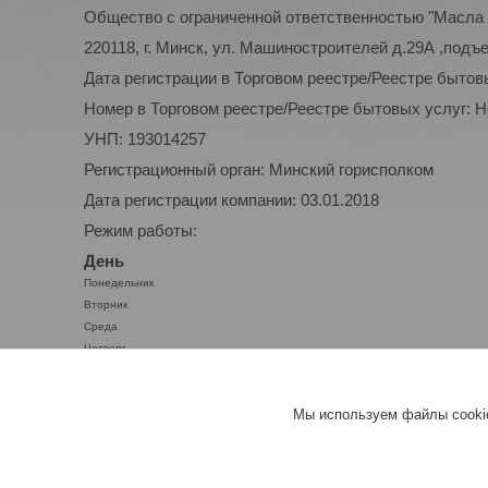
Общество с ограниченной ответственностью "Масла 
220118, г. Минск, ул. Машиностроителей д.29А ,подъ
Дата регистрации в Торговом реестре/Реестре бытов
Номер в Торговом реестре/Реестре бытовых услуг: 
УНП: 193014257
Регистрационный орган: Минский горисполком
Дата регистрации компании: 03.01.2018
Режим работы:
День
Понедельник
Вторник
Среда
Четверг
Пятница
Суббота
Мы используем файлы cookie
Воскресенье