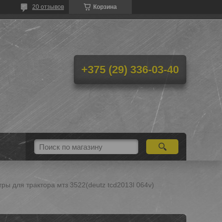
20 отзывов
Корзина
+375 (29) 336-03-40
ры для трактора мтз 3522(deutz tcd2013l 064v)