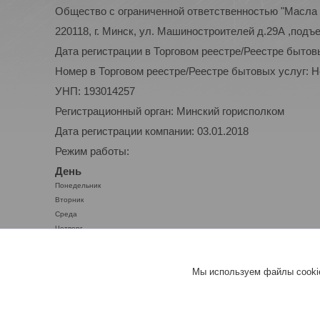
Общество с ограниченной ответственностью "Масла 
220118, г. Минск, ул. Машиностроителей д.29А ,подъ
Дата регистрации в Торговом реестре/Реестре бытов
Номер в Торговом реестре/Реестре бытовых услуг: 
УНП: 193014257
Регистрационный орган: Минский горисполком
Дата регистрации компании: 03.01.2018
Режим работы:
День
Понедельник
Вторник
Среда
Четверг
Пятница
Суббота
Мы используем файлы cookie
Воскресенье