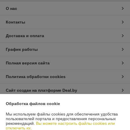
О нас
Контакты
Доставка и оплата
График работы
Полная версия сайта
Политика обработки cookies
Сайт создан на платформе Deal.by
Обработка файлов cookie
Информация для покупателя
Мы используем файлы cookies для обеспечения удобства
Юридическое лицо:
Общество с ограниченной ответственностью
пользователей портала и предоставления персональных
"Масла и Фильтры".
рекомендаций.
Вы можете настроить файлы cookies или
220118, г. Минск, ул. Машиностроителей д.29А ,подъезд №1, каб.16
отключить их.