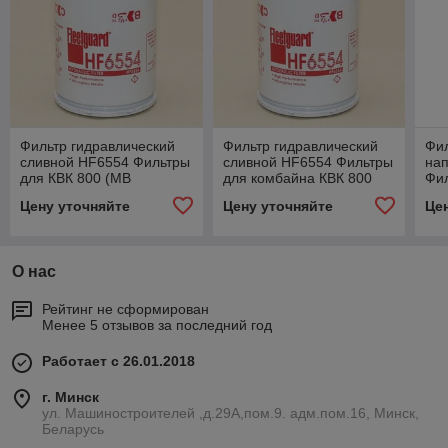
Фильтр гидравлический
Фильтр гидравлический
Фил
сливной HF6554 Фильтры
сливной HF6554 Фильтры
на
для КВК 800 (МВ
для комбайна КВК 800
Фи
ОМ-502LA)
(двигатель Д280 Тутай)
КВК
Цену уточняйте
Цену уточняйте
Це
Тут
О нас
Рейтинг не сформирован
Менее 5 отзывов за последний год
Работает с 26.01.2018
г. Минск
ул. Машиностроителей ,д.29А,пом.9. адм.пом.16, Минск,
Беларусь